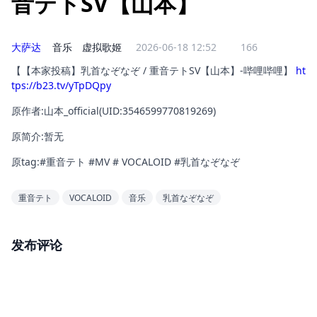
音テトSV【山本】
大萨达
音乐
虚拟歌姬
2026-06-18 12:52
166
【【本家投稿】乳首なぞなぞ / 重音テトSV【山本】-哔哩哔哩】 
ht
tps://b23.tv/yTpDQpy
原作者:山本_official(UID:3546599770819269)
原简介:暂无
原tag:#重音テト #MV # VOCALOID #乳首なぞなぞ
重音テト
VOCALOID
音乐
乳首なぞなぞ
发布评论