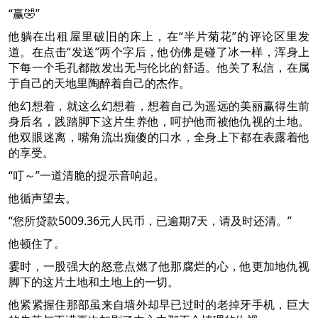
“赢🤣”
他躺在出租屋里破旧的床上，在“半片菊花”的评论区里发
道。在点击“发送”两个字后，他仿佛是碰了冰一样，浑身上
下每一个毛孔都散发出无与伦比的舒适。他关了私信，在属
于自己的天地里陶醉着自己的杰作。
他幻想着，就这么幻想着，想着自己为遥远的美丽赢得生前
身后名，践踏脚下这片生养他，呵护他而被他仇视的土地。
他双眼迷离，嘴角流出痴傻的口水，全身上下都在表露着他
的享受。
“叮～”一道清脆的提示音响起。
他循声望去。
“您所贷款5009.36元人民币，已逾期7天，请及时还清。”
他顿住了。
霎时，一股强大的怒意点燃了他那腐烂的心，他更加地仇视
脚下的这片土地和土地上的一切。
他紧紧握住那部虽来自墙外却早已过时的老掉牙手机，巨大