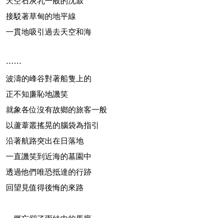
天空石灰乳一般的沈寂
接駁著草甸的地平線
一貫地吸引過去天空和海
⋯⋯
波濤的峰谷對著船隻上的
正不知廉恥地譏笑
就象各位沒有故鄉的旅客一般
以蘆葦叢搖晃的腦袋為指引
沿著航路突出在日落地
一直譏笑到近海的墓園中
透過他們唯恐抵達的行跡
回望見值得後悔的來路