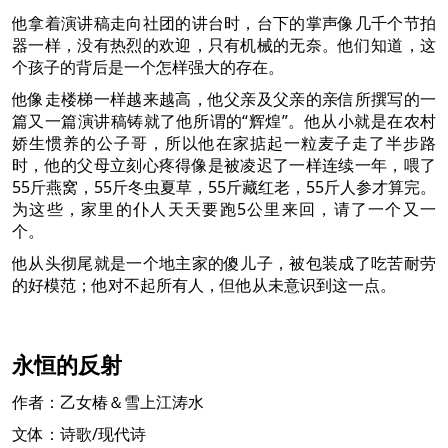
他拿着演讲稿走向社团的讲台时，台下的掌声像几千个节拍
器一样，没有热烈的欢迎，只有机械的无奈。他们知道，这
个孩子的背后是一个怎样强大的存在。
他像走楼梯一样越来越高，他父亲及父亲的亲信所撰写的一
篇又一篇演讲稿铸就了他所谓的“辉煌”。他从小就是在农村
娇生惯养的公子哥，所以他在家掂起一粒麦子走了半步路
时，他的父母立刻心疼得像是被凌迟了一样连续一年，喂了
55斤燕窝，55斤冬虫夏草，55斤藏红老，55斤人参才算完。
为这些，家里的仆人天天要跑5公里来回，请了一个又一
个。
他从头彻尾就是一个地主家的傻儿子，被包装成了吃苦耐劳
的好模范；他对不起所有人，但他从未意识到这一点。
永恒的反射
作者：乙女椿＆雪上江涛水
文体：诗歌/现代诗