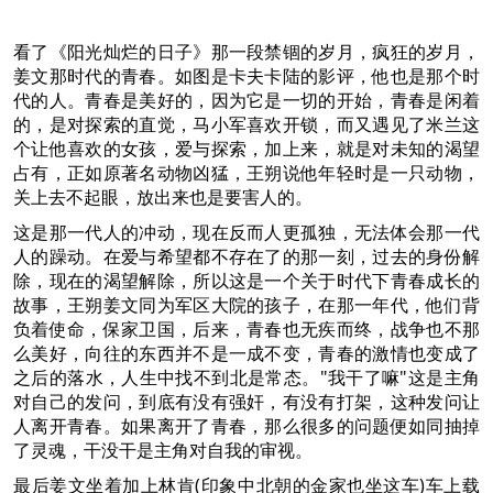
看了《阳光灿烂的日子》那一段禁锢的岁月，疯狂的岁月，
姜文那时代的青春。如图是卡夫卡陆的影评，他也是那个时
代的人。青春是美好的，因为它是一切的开始，青春是闲着
的，是对探索的直觉，马小军喜欢开锁，而又遇见了米兰这
个让他喜欢的女孩，爱与探索，加上来，就是对未知的渴望
占有，正如原著名动物凶猛，王朔说他年轻时是一只动物，
关上去不起眼，放出来也是要害人的。
这是那一代人的冲动，现在反而人更孤独，无法体会那一代
人的躁动。在爱与希望都不存在了的那一刻，过去的身份解
除，现在的渴望解除，所以这是一个关于时代下青春成长的
故事，王朔姜文同为军区大院的孩子，在那一年代，他们背
负着使命，保家卫国，后来，青春也无疾而终，战争也不那
么美好，向往的东西并不是一成不变，青春的激情也变成了
之后的落水，人生中找不到北是常态。"我干了嘛"这是主角
对自己的发问，到底有没有强奸，有没有打架，这种发问让
人离开青春。如果离开了青春，那么很多的问题便如同抽掉
了灵魂，干没干是主角对自我的审视。
最后姜文坐着加上林肯(印象中北朝的金家也坐这车)车上载