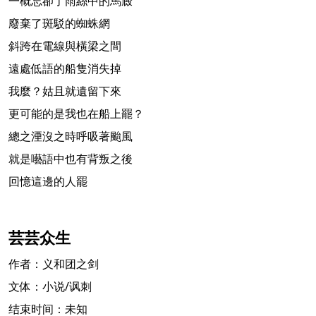
一概忘卻了雨絲中的馬廄
廢棄了斑駁的蜘蛛網
斜跨在電線與橫梁之間
遠處低語的船隻消失掉
我麼？姑且就遺留下來
更可能的是我也在船上罷？
總之湮沒之時呼吸著颱風
就是囈語中也有背叛之後
回憶這邊的人罷
芸芸众生
作者：义和团之剑
文体：小说/讽刺
结束时间：未知