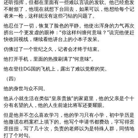
还听指挥，但都在里面有一些难以言说的发软。他已经愈发
不耐烦了，他现在就想下台回去，如果可以，他想给每个记
者来一枪，这样就没有这些刁钻的问题了。
他忍任了一切，恢复了脸色的平静。他使出浑身的力气再次
挤出一个更发虚的眼神：“你这样纠缠何意味？”说完他便赶
快收回视线，继续看他讲台上的小本子发呆。
仿佛过了一个世纪之久，记者会才终于结束。
他打开手机，里面的热搜刷满了“何意味”。
他在登往DG国的飞机上，露出了难以觉察的笑。
（四）
他的身世与众不同。
他从小就生活在类似“皇亲贵族”的家庭里，他的父亲是个十
分有名望的人，他的人生前途比将军还要耀眼。
但是他并不怎么喜欢学习，他的学习只有小学，初中学历是
他撒谎在档案栏上填下的。他写个申请书都费劲，字写得歪
歪扭扭，写了几十次，负责的老师以为是特殊人群，同情地
打了个对勾。