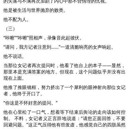
的失落与不满再次加剧了内心中那不合情理的仇视。
他是被生活与世界抛弃的败类。
他不配为人。
（三）
“咔嚓”“咔嚓”照相声，录像音此起彼伏。
“请问，我方记者注意到……”一道清脆响亮的女声响起。
他不说话。
当那位女记者再次提问时，他看了他台上的本子——显然，
那里本是充满答案的地方。但现在，这个问题似乎并没有出
现在上面。
他推了推眼镜框，努力挤出了一个犀利的眼神射向那位女记
者，他终于开口了。
“你这是不怀好意的提问。”
他在心里松了一口气，想着等下结束后舆论的走向该如何控
制。 不料，女记者义正言辞地说道：“请您正面回答，不要
回避问题。”这正气压得他有些发虚，他感觉自己的四肢虽然