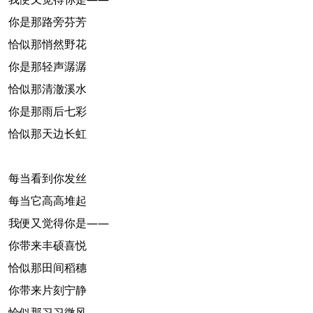
你是那路旁芬芳
恰似那悄然野花
你是那轻声潺潺
恰似那清澈溪水
你是那雨后七彩
恰似那天边长虹
每当看到你发丝
每当它高高堆起
我便又觉得你是——
你带来丰硕喜悦
恰似那田间稻穗
你带来片刻宁静
恰似那习习微风