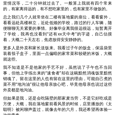
里情况等，二十分钟就过去了。一般算上我就有四个常来
的，有家离得远的，有不想吃家里的，也有家里不做饭的。
总之我们几个人就常坐在二楼有落地窗的座位，看看窗外，
看看远处高楼林立，近处低矮的学校，路过的行人车辆，随
便聊聊无关紧要的事情。好像毕业离我很远很远，短暂离开
了学校，我再也没看到“还有xx天中考”的字迹，自己估摸
着，大概二十天左右，焦虑放得安安静静的。
更多人是外卖和家长送饭来。我看过子午的饭盒，保温袋里
装着筷子盒子，里面一点偏暗的家常菜和较硬的米饭，大概
就这些。
我不知道是不是他家的手艺不好，虽然说了子午也不当回
事，但他上学练出来的“速食者”却在这碗黯然消魂饭里黯然
销魂了。留在这里的人也有留在这里的理由，可能自己煮的
菜不用“地沟油”很让他母亲放心吧，毕竟他母亲也说过这些
外卖都是地沟油。
但如果是我，还是会吃隔壁的那家麦当劳，不是它好吃或是
方便，大概，我在落地窗前看风景的时候，店里播放的《太
聪明》被闲聊声盖过，就像去年的六月，我还希望再体验一