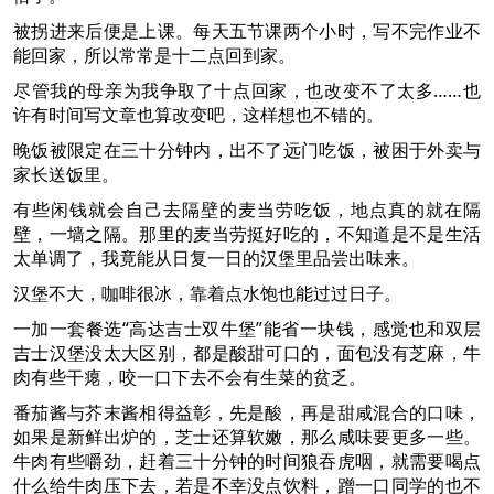
被拐进来后便是上课。每天五节课两个小时，写不完作业不
能回家，所以常常是十二点回到家。
尽管我的母亲为我争取了十点回家，也改变不了太多……也
许有时间写文章也算改变吧，这样想也不错的。
晚饭被限定在三十分钟内，出不了远门吃饭，被困于外卖与
家长送饭里。
有些闲钱就会自己去隔壁的麦当劳吃饭，地点真的就在隔
壁，一墙之隔。那里的麦当劳挺好吃的，不知道是不是生活
太单调了，我竟能从日复一日的汉堡里品尝出味来。
汉堡不大，咖啡很冰，靠着点水饱也能过过日子。
一加一套餐选“高达吉士双牛堡”能省一块钱，感觉也和双层
吉士汉堡没太大区别，都是酸甜可口的，面包没有芝麻，牛
肉有些干瘪，咬一口下去不会有生菜的贫乏。
番茄酱与芥末酱相得益彰，先是酸，再是甜咸混合的口味，
如果是新鲜出炉的，芝士还算软嫩，那么咸味要更多一些。
牛肉有些嚼劲，赶着三十分钟的时间狼吞虎咽，就需要喝点
什么给牛肉压下去，若是不幸没点饮料，蹭一口同学的也不