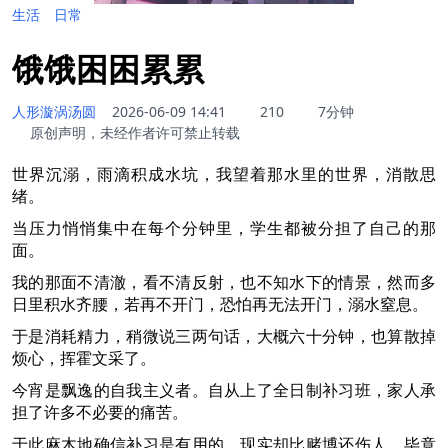
生活
日常
饿饿困困累累
人形漩涡汤圆
2026-06-09 14:41
210
7分钟
原创声明，未经作者许可禁止转载
世界沉溺，雨滴积成水坑，我望着那水里的世界，消散思
绪。
当压力悄悄集中在每个分钟里，学生都被分担了自己的那
面。
我的那面不清澈，看不清反射，也不知水下的情景，然而多
日里积水齐腰，若再不开门，恐怕再无法开门，溺水窒息。
于是消耗精力，稍微说三两句话，大概六十分钟，也算散掉
烦心，挥霍文采了。
今宵是飘逸的自我主义者。自从上了全日制补习班，家人承
担了许多不必要的痛苦。
于此麻木地确信补习是有用的，现实却比赌博还伤人，毕竟