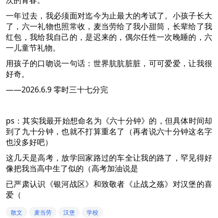
次的青春。
一年过去，我必须面对迄今为止最大的考试了。小孩子长大
了，六一礼物也照常收，麦当劳给了我小甜筒，长辈给了我
红包，我给我自己的，是迟来的，偶尔任性一次晚睡的，六
一儿童节礼物。
用孩子的口吻说一句话：世界肮肮脏脏，可可爱爱，让我很
好奇。
——2026.6.9 零时三十七分完
ps：其实我最开始想命名为《六十分钟》的，但具体时间却
到了九十分钟，也就不打算重名了（再者说六十分钟这名字
也没多好吧）
这几天是高考，放学回家路过的车全让我的路了，罕见得好
像把我当高中生了似的（高考加油说是
已严肃认识《银河战区》和致敬者《止战之殇》对汉堡的喜
爱（
散文
麦当劳
汉堡
学校