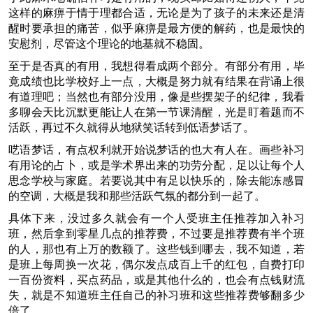
这样的麻痹于情于理都合适，无论是为了孩子的未来还是清
醒时要承担的痛苦，似乎麻痹是最方便的解药，也是最快的
安慰剂，尽管这个理论的地基就不稳固。
至于是否真的有用，我想得看成两个部分。有部分有用，毕
竟成绩也比学校好上一点，大概是努力就有结果在背诵上很
有道理吧；当然也有部分没用，像是些摆架子的纪律，我看
多聊会天比沉默更能让人在第一节课清醒，光是盯着题而不
活跃，再过不久就得从地狱笑话转到低语梦话了。
呓语梦话，有点权利就开始说梦话的也大有人在。画些补习
有用论的占卜，或是学术界出来的功劳分配，足以让每个人
思念学校与家庭。若要说其中有足以快乐的，除去能冻感冒
的空调，大概是我和那些活跃气氛的都分到一起了。
具体下来，没过多久就会有一个人受班主任推荐加入补习
班，然后拿到零星几点的推荐费，不过要是推荐费有半个班
的人，那也有上万的数额了。这些钱到哪去，我不知道，若
是班上每周换一次花，偶尔发点成百上千的红包，自费打印
一百份资料，买点药品，或是其他什么的，也会有点钱财流
失，就是不知道班主任自己的补习班和这些推荐费够翻多少
倍了。