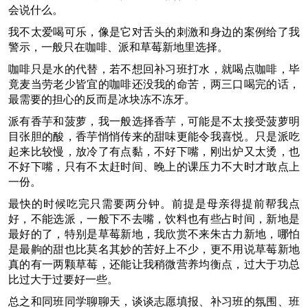
会说什么。
我不太爱喝可乐，像是它对舌头的刺激和身边的案例给了我
警示，一般只在咖啡、派和草莓新地里选择。
咖啡只是水的代替，若不想回补习班打水，就喝点咖啡，毕
竟麦当劳老少皆宜的咖啡还没我的命苦，两三口喝完的话，
最需要的担心的反而是冰块冻不冻牙。
派有香芋和菠萝，我一般选择香芋，可能是不太接受菠萝明
目张胆的酸，香芋悄悄传来的甜味更能令我喜悦。只是派吃
起来比较慢，放冷了有点黏，不好下嘴，刚出炉又太烫，也
不好下嘴，只有不太赶时间、晚上的课压力不大时才敢点上
一份。
最快的时候吃完只需要两分钟。前提是母亲得提前帮我点
好，不能选派，一般下不去嘴，饮料也有些占时间，新地是
最好的了，特别是草莓新地，我欣赏不来朱古力新地，哪怕
是最齁的甜也比莫名其妙的苦好上不少，更不用说草莓新地
真的有一两颗草莓，还能让我稍微营养均衡点，过大于功总
比过大于过要好一些。
总之和同班同学聊聊天，谈谈志愿填报、补习班的氛围、班