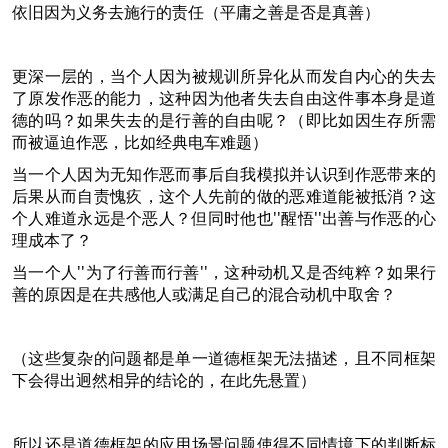
依旧因为义务去施行的责任（平庸之善是否是真善）
更深一层的，当个人因为被规训所异化从而发自内心的失去
了原发作恶的能力，这种因为他者失去自由这件事本身是道
德的吗？如果失去的是行善的自由呢？（即比如因生存所需
而被逼迫作恶，比如经典电车难题）
当一个人因为无知作恶而事后自我模拟并认识到作恶带来的
后果从而自责愧疚，这个人先前的做的恶难道能被抵消？这
个人难道永远是个恶人？但同时他也''醒悟''出善与作恶的心
理成本了？
当一个人''为了行善而行善''，这种动机又是否纯粹？如果行
善的原因是在共感他人或满足自己的混合动机中取舍？
（这些复杂的问题都是单一道德框架无法描述，且不同框架
下会得出迥然相异的结论的，在此先悬置）
所以还是道德框架的应用场景问题使得不同情境下的判断标