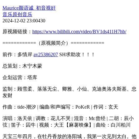
Maurice颜语诚_初音视奸
音乐
原创音乐
2024-12-02 23:00
430
原视频链接：
https://www.bilibili.com/video/BV1ds411H7hb/
============（原视频简介）============
前作：多情岸
av25386207
SH求助攻！！！
总策划：木宁木蒙
企划运营：塔库
监制：顾雪柔、落落无尘、卿雅、小仙、克迪奥洛夫斯基、忠
发财
作曲：tide-潮汐 | 编曲/和声编写：PoKeR | 作词：玄天
演唱：洛天依 | 调教：花儿不哭 | 混音：Mr.曾经 | 二胡：辰小
弦 | 笛子：囚牛 | 视频：大王【麻薯映像】| 曲绘：白川柏川
天宝三年四月，在牡丹香放的洛阳城，我第一次见到太白。他