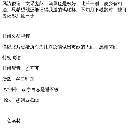
风流俊逸，文采斐然，酒量也是极好。此后一别，便少有相
逢。只希望他还能记得我送的玛瑙杯。不知月下独酌时，他可
曾记起那段日子……
杜甫公益视频
谨以此片献给所有为此次疫情做出贡献的人们，感谢你们。
特别鸣谢：
杜甫配音：@蒋可
绘图：@白邬东
PV制作：@宇言总是睡不够
书法：@朔辰-Eric
二创素材：