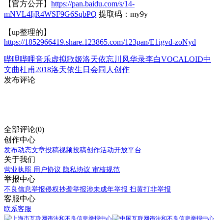
【官方公开】
https://pan.baidu.com/s/14-
mNVL4IjR4WSF9G6SqbPQ
提取码：my9y
【up整理的】
https://1852966419.share.123865.com/123pan/E1igvd-zoNyd
哔哩哔哩
音乐
虚拟歌姬
洛天依
忘川风华录
李白
VOCALOID中
文曲
杜甫
2018洛天依生日会
同人创作
发布评论
全部评论(0)
创作中心
发布动态
文章投稿
视频投稿
创作活动
开放平台
关于我们
营业执照
用户协议
隐私协议
审核规范
举报中心
不良信息举报
侵权抄袭举报
涉未成年举报
扫黄打非举报
客服中心
联系客服