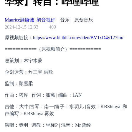
华录】转自：哔哩哔哩
Maurice颜语诚_初音视奸
音乐
原创音乐
2024-12-15 12:33
409
原视频链接：
https://www.bilibili.com/video/BV1xD4y127im/
============（原视频简介）============
总策划：木宁木蒙
企划运营：炸三宝 禹歌
监制：顾雪柔
作曲：塔库 | 作词：狐离 | 编曲：1AN
吉他：大牛|古琴：南一|笛子：水玥儿 |音效：KBShinya |和
声编写：KBShinya 雾敛
演唱：赤羽 | 调教：坐标P | 混音：Mr.曾经