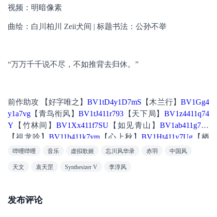
视频：明暗像素
曲绘：白川柏川 Zeii犬间 | 标题书法：公孙不举
“万万千千说不尽，不如推背去归休。”
前作助攻 【好字唯之】
BV1tD4y1D7mS
【木兰行】
BV1Gg4
y1a7vg
【青鸟衔风】
BV1tJ411r793
【天下局】
BV1z4411q74
Y
【竹林间】
BV1Xx411f7SU
【如见青山】
BV1ab411g7Fb
【祖龙吟】
BV11b411k7ym
【心上秋】
BV1Ht411y7Ug
【栖
凰】
BV1Tt411o74P
【簪花人间】
BV1BW411r7h4
【山河
哔哩哔哩
音乐
虚拟歌姬
忘川风华录
赤羽
中国风
令】
BV1UW41197Wk
【易水诀】
BV1Cs411A7gd
 【洛阳
天文
袁天罡
Synthesizer V
李淳风
怀】
BV1ds411H7hb
 【多情岸】
BV1Hs41177ZZ
发布评论