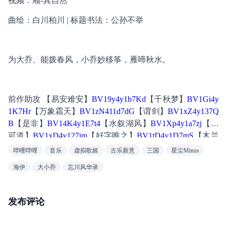
视频：顺-其自然
曲绘：白川柏川 | 标题书法：公孙不举
为大乔、能拨春风，小乔妙移筝，雁啼秋水。
前作助攻 【易安难安】
BV19y4y1b7Kd
【千秋梦】
BV1Gi4y
1K7Hr
【万象霜天】
BV1zN411d7dG
【谓剑】
BV1xZ4y137Q
B
【是非】
BV14K4y1E7t4
【水叙湖风】
BV1Xp4y1a7zj
【不
可道】
BV1xD4y127im
【好字唯之】
BV1tD4y1D7mS
【木兰
行】
BV1Gg4y1a7vg
【青鸟衔风】
BV1tJ411r793
【天下局】
哔哩哔哩
音乐
虚拟歌姬
古乐新意
三国
星尘Minus
BV1z4411q74Y
【竹林间】
BV1Xx411f7SU
【如见青山】
BV
海伊
大小乔
忘川风华录
1ab411g7Fb
【祖龙吟】
BV11b411k7ym
【心上秋】
BV1Ht411
y7Ug
【栖凰】
BV1Tt411o74P
【簪花人间】
BV1BW411r7h4
【山河令】
BV1UW41197Wk
【易水诀】
BV1Cs411A7gd
发布评论
 【洛阳怀】
BV1ds411H7hb
 【多情岸】
BV1Hs41177ZZ