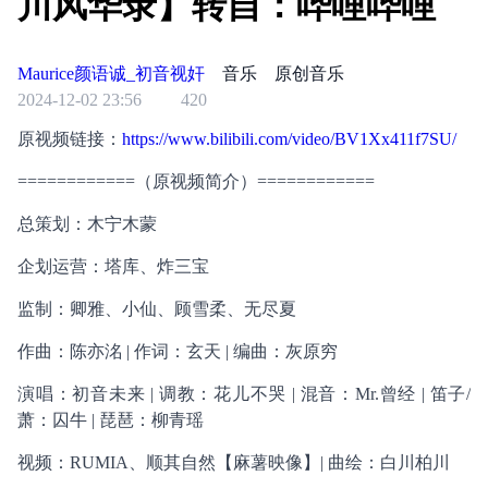
川风华录】转自：哔哩哔哩
Maurice颜语诚_初音视奸
音乐
原创音乐
2024-12-02 23:56
420
原视频链接：
https://www.bilibili.com/video/BV1Xx411f7SU/
============（原视频简介）============
总策划：木宁木蒙
企划运营：塔库、炸三宝
监制：卿雅、小仙、顾雪柔、无尽夏
作曲：陈亦洺 | 作词：玄天 | 编曲：灰原穷
演唱：初音未来 | 调教：花儿不哭 | 混音：Mr.曾经 | 笛子/
萧：囚牛 | 琵琶：柳青瑶
视频：RUMIA、顺其自然【麻薯映像】| 曲绘：白川柏川