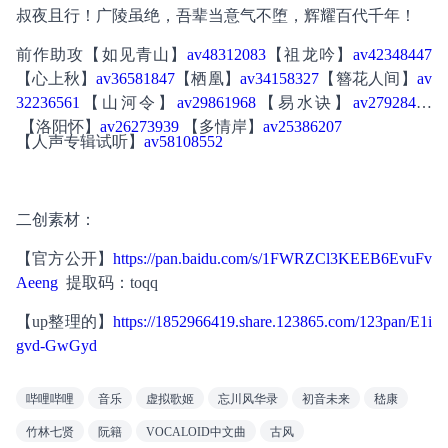
叔夜且行！广陵虽绝，吾辈当意气不堕，辉耀百代千年！
前作助攻【如见青山】
av48312083
【祖龙吟】
av42348447
【心上秋】
av36581847
【栖凰】
av34158327
【簪花人间】
av
32236561
【山河令】
av29861968
【易水诀】
av27928449
 【洛阳怀】
av26273939
 【多情岸】
av25386207
【人声专辑试听】
av58108552
二创素材：
【官方公开】
https://pan.baidu.com/s/1FWRZCl3KEEB6EvuFv
Aeeng
  提取码：toqq
【up整理的】
https://1852966419.share.123865.com/123pan/E1i
gvd-GwGyd
哔哩哔哩
音乐
虚拟歌姬
忘川风华录
初音未来
嵇康
竹林七贤
阮籍
VOCALOID中文曲
古风