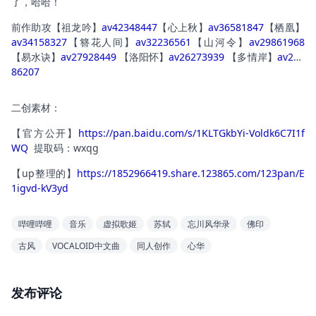
了，哈哈！
前作助攻【祖龙吟】
av42348447
【心上秋】
av36581847
【栖凰】
av34158327
【簪花人间】
av32236561
【山河令】
av29861968
【易水诀】
av27928449
 【洛阳怀】
av26273939
 【多情岸】
av253
86207
二创素材：
【官方公开】
https://pan.baidu.com/s/1KLTGkbYi-Voldk6C7I1f
WQ
  提取码：wxqg
【up整理的】
https://1852966419.share.123865.com/123pan/E
1igvd-kV3yd
哔哩哔哩
音乐
虚拟歌姬
苏轼
忘川风华录
佛印
古风
VOCALOID中文曲
同人创作
心华
发布评论