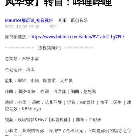
风华录】转自：哔哩哔哩
Maurice颜语诚_初音视奸
音乐
原创音乐
2024-12-02 23:48
391
原视频链接：
https://www.bilibili.com/video/BV1ab411g7Fb/
============（原视频简介）============
总策划：木宁木蒙
企划运营：塔库
监制：卿雅、小仙、顾雪柔、无尽夏
作曲：潮汐-tide | 作词：冉语优 | 编曲：悠悠酱
演唱：心华 | 调教：花儿不哭 | 混音：Mr.曾经 | 笛子：囚牛 | 戏
腔音效：KBShinya
视频：残垣留梦&Fliy7【麻薯映像】| 曲绘：白鄔東
小和尚，茶碗留给你，等我中了金科状元，它就是你们的镇寺之宝