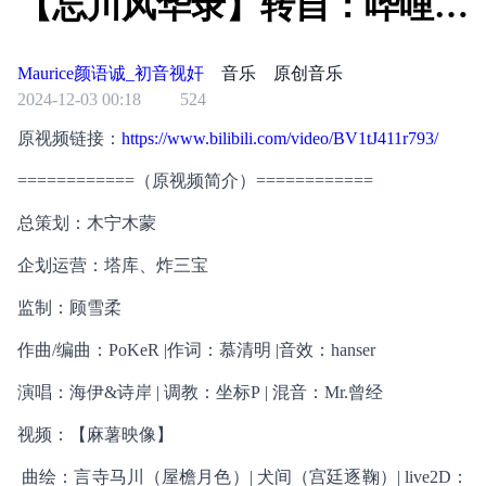
【忘川风华录】转自：哔哩哔
哩
Maurice颜语诚_初音视奸
音乐
原创音乐
2024-12-03 00:18
524
原视频链接：
https://www.bilibili.com/video/BV1tJ411r793/
============（原视频简介）============
总策划：木宁木蒙
企划运营：塔库、炸三宝
监制：顾雪柔
作曲/编曲：PoKeR |作词：慕清明 |音效：hanser
演唱：海伊&诗岸 | 调教：坐标P | 混音：Mr.曾经
视频：【麻薯映像】
 曲绘：言寺马川（屋檐月色）| 犬间（宫廷逐鞠）| live2D：