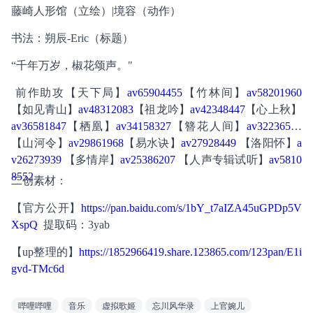
藤崎人形馆（立绘）|境容（动作）
书法：朔辰-Eric（标题）
“千年万岁，椒花颂声。"
 前作助攻【天下局】
av65904455
【竹林间】
av58201960
【如见青山】
av48312083
【祖龙吟】
av42348447
【心上秋】
av36581847
【栖凰】
av34158327
【簪花人间】
av32236561
【山河令】
av29861968
【易水诀】
av27928449
 【洛阳怀】
a
v26273939
 【多情岸】
av25386207
 【人声专辑试听】
av5810
8552
二创素材：
【官方公开】
https://pan.baidu.com/s/1bY_t7aIZA45uGPDp5V
XspQ
  提取码：3yab
【up整理的】
https://1852966419.share.123865.com/123pan/E1i
gvd-TMc6d
哔哩哔哩
音乐
虚拟歌姬
忘川风华录
上官婉儿