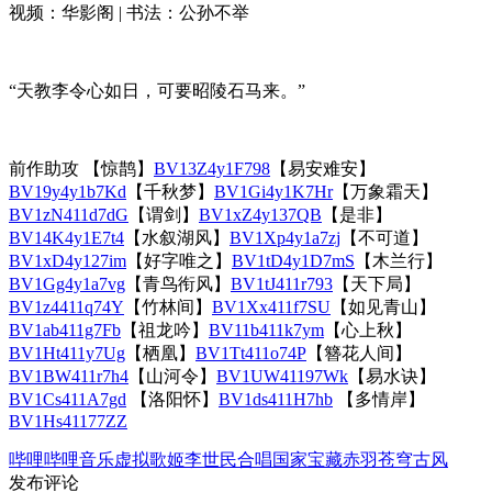
视频：华影阁 | 书法：公孙不举
“天教李令心如日，可要昭陵石马来。”
前作助攻 【惊鹊】
BV13Z4y1F798
【易安难安】
BV19y4y1b7Kd
【千秋梦】
BV1Gi4y1K7Hr
【万象霜天】
BV1zN411d7dG
【谓剑】
BV1xZ4y137QB
【是非】
BV14K4y1E7t4
【水叙湖风】
BV1Xp4y1a7zj
【不可道】
BV1xD4y127im
【好字唯之】
BV1tD4y1D7mS
【木兰行】
BV1Gg4y1a7vg
【青鸟衔风】
BV1tJ411r793
【天下局】
BV1z4411q74Y
【竹林间】
BV1Xx411f7SU
【如见青山】
BV1ab411g7Fb
【祖龙吟】
BV11b411k7ym
【心上秋】
BV1Ht411y7Ug
【栖凰】
BV1Tt411o74P
【簪花人间】
BV1BW411r7h4
【山河令】
BV1UW41197Wk
【易水诀】
BV1Cs411A7gd
【洛阳怀】
BV1ds411H7hb
【多情岸】
BV1Hs41177ZZ
哔哩哔哩
音乐
虚拟歌姬
李世民
合唱
国家宝藏
赤羽
苍穹
古风
发布评论