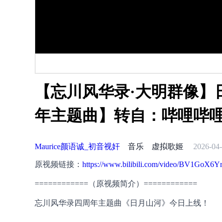
【忘川风华录·大明群像】
年主题曲】转自：哔哩哔
Maurice颜语诚_初音视奸
音乐
虚拟歌姬
2026-04-
原视频链接：
https://www.bilibili.com/video/BV1GoX6Y
============（原视频简介）============
忘川风华录四周年主题曲《日月山河》今日上线！