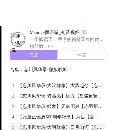
Maurice颜语诚_初音视奸
一个搬运工，搬运的都是喜欢的优质
的内容。侵权致歉，我好删除。为爱
粉丝数：64
发电，为爱发癫
关注
私信
合集：忘川风华录·虚拟歌姬
【忘川风华录·大汉群像】大风起兮【忘川
1
风华录手游五周年主题曲】转自：哔哩哔
【忘川风华录·诸葛亮】远方【星尘infinity
2
哩
原创】 “锦官城里听秋风慢慢讲，人间烟
【忘川风华录·姬发】天命周兴【赤羽原
3
火的模样”转自：哔哩哔哩
创】“文王勤止 我应受之 敷时绎思 徂维求
【张居正诞辰500周年纪念】为岳【言和
4
定 时周之命”转自：哔哩哔哩
原创】“天将倾 敢问几人 振臂擎托”转
【忘川风华录·大明群像】日月山河【忘川
5