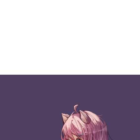
录×国家宝藏IP】片末有彩蛋！转自：哔
【海伊/星尘Minus原创】惊鹊【忘川风华
31
哩哔哩
录】转自：哔哩哔哩
【赤羽原创】易安难安【忘川风华录】
32
转自：哔哩哔哩
【赤羽原创】千秋梦【忘川风华录】转
33
自：哔哩哔哩
【赤羽/叁琏原创】谓剑【忘川风华录】
34
转自：哔哩哔哩
【苍穹原创】风起甘露【忘川风华录_王
35
者荣耀同人曲】转自：哔哩哔哩
【苍穹原创】是非【忘川风华录】转
36
自：哔哩哔哩
【星尘Minus原创】水叙湖风【忘川风华
37
录×西湖联动曲】转自：哔哩哔哩
【赤羽原创】不可道【忘川风华录】转
38
自：哔哩哔哩
【海伊原创】好字唯之【忘川风华录】
39
转自：哔哩哔哩
【苍穹原创】木兰行【忘川风华录】转
40
自：哔哩哔哩
【海伊/诗岸原创】青鸟衔风【忘川风华
41
录】转自：哔哩哔哩
【赤羽原创】天下局【忘川风华录】转
42