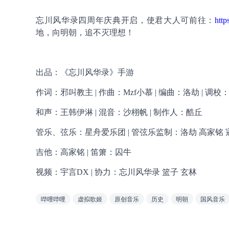
忘川风华录四周年庆典开启，使君大人可前往：
http
地，向明朝，追不灭理想！
出品：《忘川风华录》手游
作词：邪叫教主 | 作曲：Mzf小慕 | 编曲：洛劫 | 调校
和声：王韩伊淋 | 混音：沙栩帆 | 制作人：酷丘
管乐、弦乐：星舟爱乐团 | 管弦乐监制：洛劫 高家铭 
吉他：高家铭 | 笛箫：囚牛
视频：宇言DX | 协力：忘川风华录 篮子 玄林
哔哩哔哩
虚拟歌姬
原创音乐
历史
明朝
国风音乐