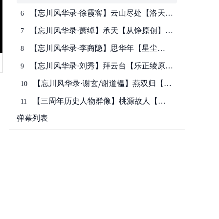
自：哔哩哔哩
风华录手游四周年主题曲】转自：哔哩哔
【忘川风华录·徐霞客】云山尽处【洛天依
6
哩
原创】 “且随我奔岳立海 风骨亭亭，歧路
【忘川风华录·萧绰】承天【从铮原创】
7
不拘行”转自：哔哩哔哩
“谁云燕鸟合轻啼，梦中犹和镔铁音”转
【忘川风华录·李商隐】思华年【星尘
8
自：哔哩哔哩
infinity原创】 “唯有锦瑟一声弦 ，长喟天
【忘川风华录·刘秀】拜云台【乐正绫原
9
地间”转自：哔哩哔哩
创】 “二十八宿列阵扶圣明，汉家再兴！”
【忘川风华录·谢玄⧸谢道韫】燕双归【星
10
转自：哔哩哔哩
尘Minus⧸诗岸原创】“纷纷扬扬岁岁三月
【三周年历史人物群像】桃源故人【永
11
暮，十里人间终有燕归处”转自：哔哩哔
夜Minus⧸诗岸⧸赤羽⧸星尘infinity⧸海伊】转
弹幕列表
哩
【忘川风华录·墨子】墨隐侠声【乐正龙
12
自：哔哩哔哩
牙原创】 “赴火蹈刃去 纵死不折腰”转
【忘川风华录·历史人物群像】旷古回响
13
自：哔哩哔哩
【苍穹⧸赤羽⧸星尘infinity⧸海伊⧸诗岸⧸星尘
【洛天依⧸言和原创】人间应又雪【忘川
14
Minus⧸牧心原创】“千年后谁将翻阅，指
风华录·白居易⧸元稹】“愧字乐天，从来
纹交叠，岁月的留辙”转自：哔哩哔哩
【忘川风华录·白起】起战令【星尘
15
好梦微”转自：哔哩哔哩
Minus⧸赤羽原创】“敢挡吾军者，必弑
【忘川风华录·勾践⧸夫差】问剑春秋【赤
16
杀！传此令，昭天下”转自：哔哩哔哩
羽⧸苍穹原创】“交逢问鼎春秋霸业，英雄
【嬴政⧸刘彻⧸李世民⧸武则天⧸赵匡胤⧸朱元
17
几凭见？”转自：哔哩哔哩
璋】数风流【忘川风华录手游二周年主