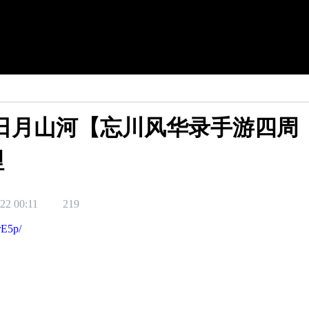
日月山河【忘川风华录手游四周
哩
22 00:11
219
rE5p/