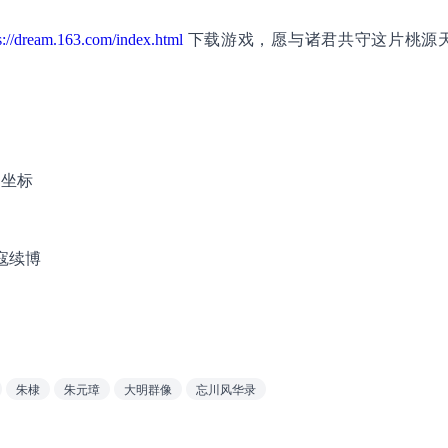
s://dream.163.com/index.html
 下载游戏，愿与诸君共守这片桃源
：坐标
寇续博
朱棣
朱元璋
大明群像
忘川风华录