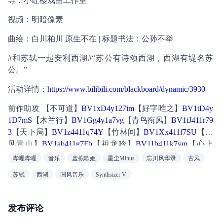
导：小红楼戏曲工作室
视频：明暗像素
曲绘：白川柏川 原生不在 | 标题书法：公孙不举
#和苏轼一起安利西湖#“苏公有诗颂西湖，西湖有堤名苏
公。”
活动详情：
https://www.bilibili.com/blackboard/dynamic/3930
前作助攻 【不可道】
BV1xD4y127im
【好字唯之】
BV1tD4y
1D7mS
【木兰行】
BV1Gg4y1a7vg
【青鸟衔风】
BV1tJ411r79
3
【天下局】
BV1z4411q74Y
【竹林间】
BV1Xx411f7SU
【如
见青山】
BV1ab411g7Fb
【祖龙吟】
BV11b411k7ym
【心上
秋】
BV1Ht411y7Ug
【栖凰】
BV1Tt411o74P
【簪花人间】
B
哔哩哔哩
音乐
虚拟歌姬
星尘Minus
忘川风华录
古风
V1BW411r7h4
【山河令】
BV1UW41197Wk
【易水诀】
BV1
苏轼
西湖
国风音乐
Synthsizer V
Cs411A7gd
 【洛阳怀】
BV1ds411H7hb
 【多情岸】
BV1Hs41
177ZZ
发布评论