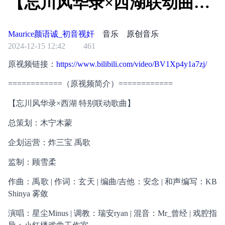
【忘川风华录×西湖联动曲】
转自：哔哩哔哩
Maurice颜语诚_初音视奸
音乐
原创音乐
2024-12-15 12:42
461
原视频链接：
https://www.bilibili.com/video/BV1Xp4y1a7zj/
============（原视频简介）============
【忘川风华录×西湖 特别联动歌曲】
总策划：木宁木蒙
企划运营：炸三宝 禹歌
监制：顾雪柔
作曲：禹歌 | 作词：玄天 | 编曲/吉他：安念 | 和声编写：KB
Shinya 雾敛
演唱：星尘Minus | 调教：瑞安ryan | 混音：Mr_曾经 | 戏腔指