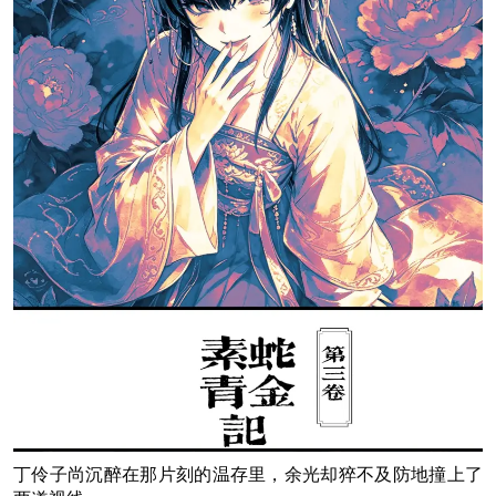
丁伶子尚沉醉在那片刻的温存里，余光却猝不及防地撞上了