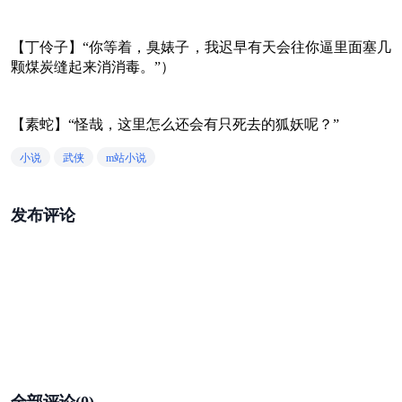
【丁伶子】“你等着，臭婊子，我迟早有天会往你逼里面塞几
颗煤炭缝起来消消毒。”）
【素蛇】“怪哉，这里怎么还会有只死去的狐妖呢？”
小说
武侠
m站小说
发布评论
全部评论(0)