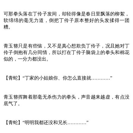
可那拳头落在丁伶子发间，却轻得像是春日里飘落的柳絮，
软绵绵的毫无力道，倒把丁伶子原本整好的头发揉得一团
糟。
青玉簪只是有些恼，又不是真心想欺负丁伶子，况且她对丁
伶子倒抱有几分同情，所以打在丁伶子脑袋上的拳头和棉花
似的，一分力都没出。
【青蛇】“丁家的小姑娘你、你怎么直接就…………”
青玉簪挥舞着那毫无杀伤力的拳头，声音越来越虚，有点没
底气了。
【青蛇】“明明我都还没和兄长…………”