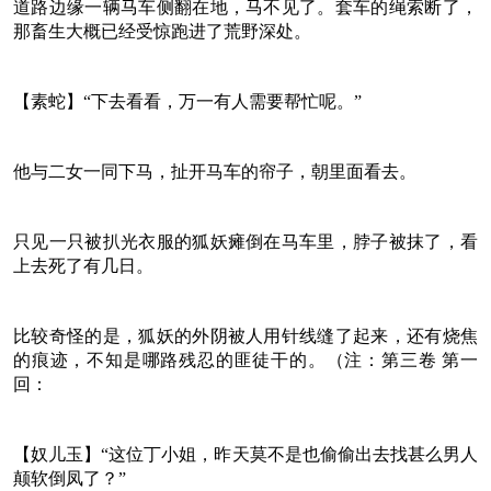
道路边缘一辆马车侧翻在地，马不见了。套车的绳索断了，
那畜生大概已经受惊跑进了荒野深处。
【素蛇】“下去看看，万一有人需要帮忙呢。”
他与二女一同下马，扯开马车的帘子，朝里面看去。
只见一只被扒光衣服的狐妖瘫倒在马车里，脖子被抹了，看
上去死了有几日。
比较奇怪的是，狐妖的外阴被人用针线缝了起来，还有烧焦
的痕迹，不知是哪路残忍的匪徒干的。（注：第三卷 第一
回：
【奴儿玉】“这位丁小姐，昨天莫不是也偷偷出去找甚么男人
颠软倒凤了？”