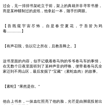
过会，见一排排书架屹立于前，架上的典籍并非寻常书册，
而是某种鞣制过的皮纸，他拿起一本，随手扫两眼。
【吾既窥宇宙尽怖，自是春空夏花，于吾皆为鸩
毒…………】
【有声召我，告以它之所在，且教吾释之。】
这书里面的内容，似乎记载着卷马驹的爷爷卷马车的事情，
在无数个日夜里面听到了某种声音的呼唤，便带着卷马氏全
家迁到不周山区，最后发掘了“宝藏”（素蛇血肉）的故事。
【素蛇】“果然是你。”
他合上书本，一抹血红照亮了他的脸，光芒是由脚底投射出