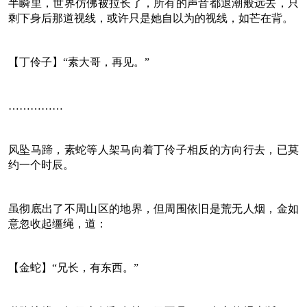
半瞬里，世界仿佛被拉长了，所有的声音都退潮般远去，只
剩下身后那道视线，或许只是她自以为的视线，如芒在背。
【丁伶子】“素大哥，再见。”
……………
风坠马蹄，素蛇等人架马向着丁伶子相反的方向行去，已莫
约一个时辰。
虽彻底出了不周山区的地界，但周围依旧是荒无人烟，金如
意忽收起缰绳，道：
【金蛇】“兄长，有东西。”