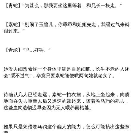
【青蛇】“为甚么，那我要坐这里等着，和兄长一块走。”
【素蛇】“别闹了玉簪儿，你乖乖和姐姐先走，我缓过气来就
跟过来。”
【青蛇】“呜…好罢。”
她没去细想素蛇一个身体里满是自愈细胞，长生不老的人还
会“缓不过气”，毕竟只要素蛇随便哄两句她就老实了。
待确认几人已经走远，素蛇一拍衣摆，从地上坐起来，肉质
地面在失去重量以后又迅速的鼓起来，随着卷马驹的死去，
这些血肉造物迟早会因为无人喂养而枯萎。
如果只是凭借卷马驹这个蠢人的能力，怎么可能搞出这些东