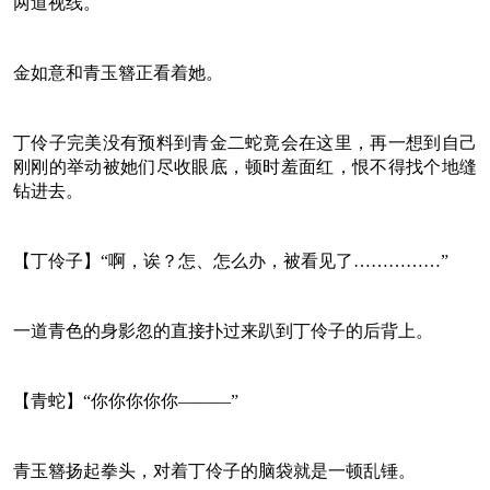
两道视线。
金如意和青玉簪正看着她。
丁伶子完美没有预料到青金二蛇竟会在这里，再一想到自己
刚刚的举动被她们尽收眼底，顿时羞面红，恨不得找个地缝
钻进去。
【丁伶子】“啊，诶？怎、怎么办，被看见了……………”
一道青色的身影忽的直接扑过来趴到丁伶子的后背上。
【青蛇】“你你你你你———”
青玉簪扬起拳头，对着丁伶子的脑袋就是一顿乱锤。