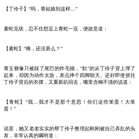
【丁伶子】“呜，青姑娘别这样…”
素蛇见状，忍不住想逗上青蛇一逗，便故意道：
【素蛇】“咦，还没甚么？”
青玉簪像只被踩了尾巴的炸毛猫，“欻”的从丁伶子背上弹了
起来，却因为动作太急，差点摔个四脚朝天。还好即使抓住
丁伶子背后的衣摆，又重新趴回去，嘴里含糊不清的说道：
【青蛇】“我…我才不是那个意思！你们这些笨蛋！大笨
蛋！”
说罢，她又老老实实的帮丁伶子整理起刚刚被自己弄乱的头
发，非常认真的嘱咐道：