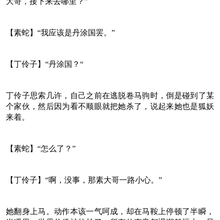
大哥，接下来去哪里？”
【素蛇】“我应该是丹涂国罢。”
【丁伶子】“丹涂国？“
丁伶子思索几许，自己之前在逃脱卷马驹时，倒是碰到了某
个家伙，然后因为看不顺眼就把她杀了，说起来她也是狐妖
来着。
【素蛇】“怎么了？”
【丁伶子】“啊，没事，那素大哥一路小心。”
她翻身上马。动作本该一气呵成，却在马鞍上停顿了半瞬，